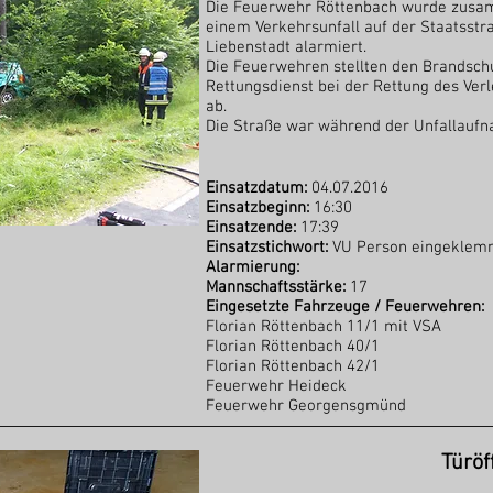
Die Feuerwehr Röttenbach wurde zusam
einem Verkehrsunfall auf der Staatsstr
Liebenstadt alarmiert.
Die Feuerwehren stellten den Brandschu
Rettungsdienst bei der Rettung des Verl
ab.
Die Straße war während der Unfallaufn
Einsatzdatum:
04.07.2016
Einsatzbeginn:
16:30
Einsatzende:
17:39
Einsatzstichwort:
VU Person eingeklem
Alarmierung:
Mannschaftsstärke:
17
Eingesetzte Fahrzeuge / Feuerwehren:
Florian Röttenbach 11/1 mit VSA
Florian Röttenbach 40/1
Florian Röttenbach 42/1
Feuerwehr Heideck
Feuerwehr Georgensgmünd
Türöf