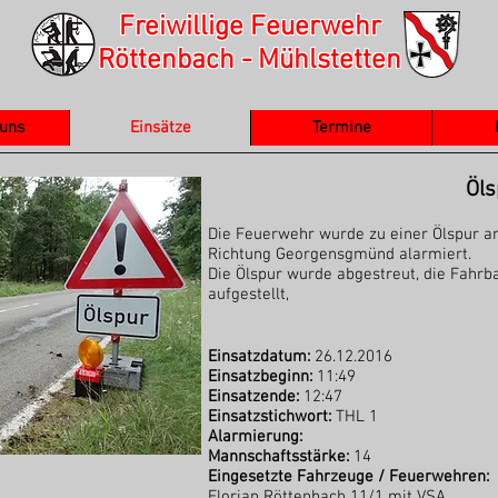
Freiwillige Feuerwehr
Röttenbach - Mühlstetten
 uns
Einsätze
Termine
Öls
Die Feuerwehr wurde zu einer Ölspur a
Richtung Georgensgmünd alarmiert.
Die Ölspur wurde abgestreut, die Fahrb
aufgestellt,
Einsatzdatum:
26.12.2016
Einsatzbeginn:
11:49
Einsatzende:
12:47
Einsatzstichwort:
THL 1
Alarmierung:
Mannschaftsstärke:
14
Eingesetzte Fahrzeuge / Feuerwehren:
Florian Röttenbach 11/1 mit VSA