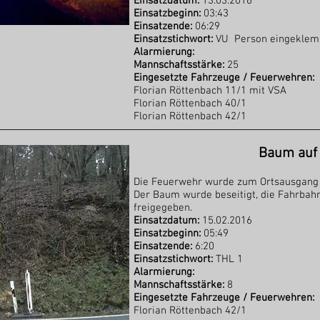
Einsatzdatum:
13.03.2016
Einsatzbeginn:
03:43
Einsatzende:
06:29
Einsatzstichwort:
VU Person eingekle
Alarmierung:
Mannschaftsstärke:
25
Eingesetzte Fahrzeuge / Feuerwehren:
Florian Röttenbach 11/1 mit VSA
Florian Röttenbach 40/1
Florian Röttenbach 42/1
Baum auf
Die Feuerwehr wurde zum Ortsausgang
Der Baum wurde beseitigt, die Fahrbahn
freigegeben.
Einsatzdatum:
15.02.2016
Einsatzbeginn:
05:49
Einsatzende:
6:20
Einsatzstichwort:
THL 1
Alarmierung:
Mannschaftsstärke:
8
Eingesetzte Fahrzeuge / Feuerwehren:
Florian Röttenbach 42/1