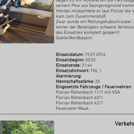
Gegen 20 Uhr kollidierten die Fahrzeuge
seinem Pkw aus Georgensgmünd kommen
Hierbei missachtete er laut Polizei die
kam zum Zusammenstoß.
Zwar wurde ein Rettungshubschrauber zu
keiner der Beteiligten schwere Verlet
des Einsatzes komplett gesperrt.
Quelle:Nordbayern
Einsatzdatum:
19.07.2016
Einsatzbeginn:
20:02
Einsatzende:
21:44
Einsatzstichwort:
THL 1
Alarmierung:
Mannschaftsstärke:
20
Eingesetzte Fahrzeuge / Feuerwehren:
Florian Röttenbach 11/1 mit VSA
Florian Röttenbach 40/1
Florian Röttenbach 42/1
Feuerwehr Mauk
Verkehr