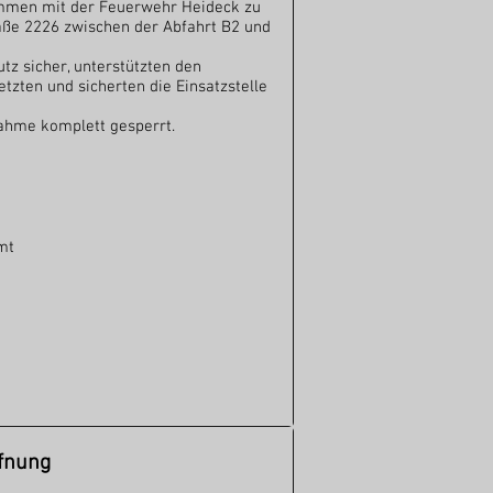
men mit der Feuerwehr​ Heideck zu
aße 2226 zwischen der Abfahrt B2 und
tz sicher, unterstützten den
etzten und sicherten die Einsatzstelle
ahme komplett gesperrt.
mt
fnung