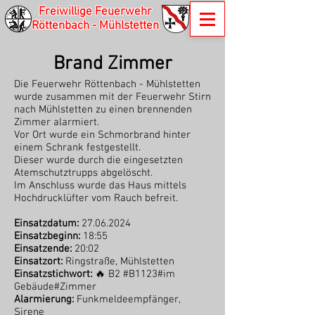
Freiwillige Feuerwehr
Röttenbach - Mühlstetten
Brand Zimmer
Die Feuerwehr Röttenbach - Mühlstetten
wurde zusammen mit der Feuerwehr Stirn
nach Mühlstetten zu einen brennenden
Zimmer alarmiert.
Vor Ort wurde ein Schmorbrand hinter
einem Schrank festgestellt.
Dieser wurde durch die eingesetzten
Atemschutztrupps abgelöscht.
Im Anschluss wurde das Haus mittels
Hochdrucklüfter vom Rauch befreit.
Einsatzdatum:
27.06.2024
Einsatzbeginn:
18:55
Einsatzende:
20:02
Einsatzort:
Ringstraße, Mühlstetten
Einsatzstichwort:
🔥 B2 #B1123#im
Gebäude#Zimmer
Alarmierung:
Funkmeldeempfänger,
Sirene