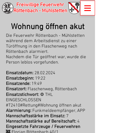
Freiwillige Feuerwehr
Röttenbach - Mühlstetten
Wohnung öffnen akut
Die Feuerwehr Röttenbach - Mühlstetten
während dem Arbeitsdienst zu einer
Türöffnung in den Flaschenweg nach
Röttenbach alarmiert.
Nachdem die Tür geöffnet war, wurde die
Person leblos vorgefunden.
Einsatzdatum:
28.02.2024
Einsatzbeginn:
19:22
Einsatzende:
19:49
Einsatzort:
Flaschenweg, Röttenbach
Einsatzstichwort:
⚙️ THL
EINGESCHLOSSEN
#T2410#Rettung#Wohnung öffnen akut
Alarmierung:
Funkmeldeempfänger, APP
Mannschaftsstärke im Einsatz:
7
Mannschaftsstärke auf Bereitschaft:
4
Eingesetzte Fahrzeuge / Feuerwehren
🚒 Florian Röttenbach 40/1