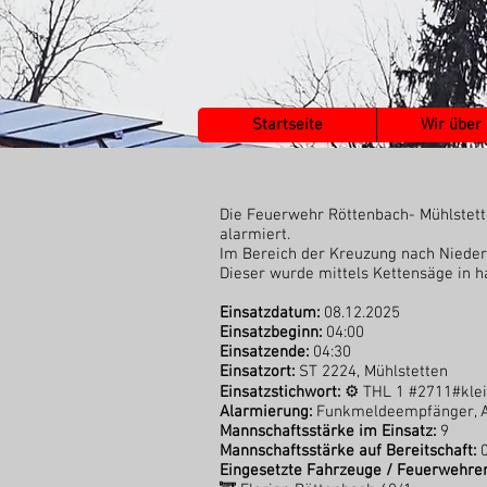
Startseite
Wir über
Die Feuerwehr Röttenbach- Mühlstet
alarmiert.
Im Bereich der Kreuzung nach Niede
Dieser wurde mittels Kettensäge in 
Einsatzdatum:
08.12.2025
Einsatzbeginn:
04:00
Einsatzende:
04:30
Einsatzort:
ST 2224, Mühlstetten
Einsatzstichwort:
⚙ THL 1 #2711#klei
Alarmierung:
Funkmeldeempfänger, 
Mannschaftsstärke im Einsatz:
9
Mannschaftsstärke auf Bereitschaft:
Eingesetzte Fahrzeuge / Feuerwehren