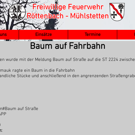
Freiwillige Feuerwehr
Röttenbach - Mühlstetten
 uns
Einsätze
Termine
Baum auf Fahrbahn
ten wurde mit der Meldung Baum auf Straße auf die ST 2224 zwisc
rmauk ragte ein Baum in die Fahrbahn
handliche Stücke und anschließend in den angrenzenden Straßengrab
n#Baum auf Straße
APP
0
: