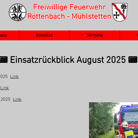
Freiwillige Feuerwehr
Röttenbach - Mühlstetten
 uns
Einsätze
Termine
📟 Einsatzrückblick August 2025 📟
.2025
Link
5
Link
8.2025
Link