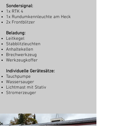
Sondersignal:
1x RTK 4
1x Rundumkennleuchte am Heck
2x Frontblitzer
Beladung:
Leitkegel
Stabblitzleuchten
Anhaltekellen
Brechwerkzeug
Werkzeugkoffer
Individuelle Gerätesätze:
Tauchpumpe
Wassersauger
Lichtmast mit Stativ
Stromerzeuger