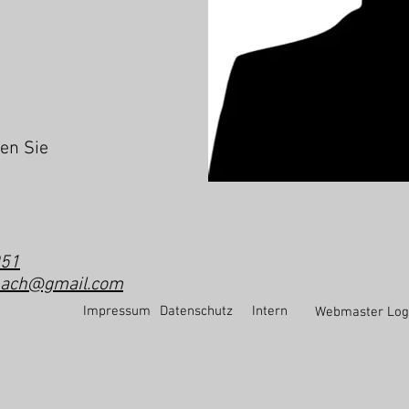
en Sie
51
bach@gmail.com
-
Impressum
Datenschutz
Intern
Webmaster Log